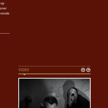
 op
toner
derende
VIDEO

