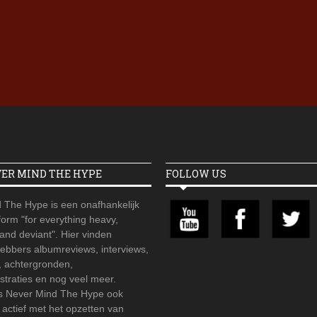
Iron Jinn doopt vers epos 
Futurist en munt Reich and
Roll-stijl
VER MIND THE HYPE
FOLLOW US
 The Hype is een onafhankelijk
orm "for everything heavy,
 and deviant". Hier vinden
hebbers albumreviews, interviews,
, achtergronden,
straties en nog veel meer.
is Never Mind The Hype ook
r actief met het opzetten van