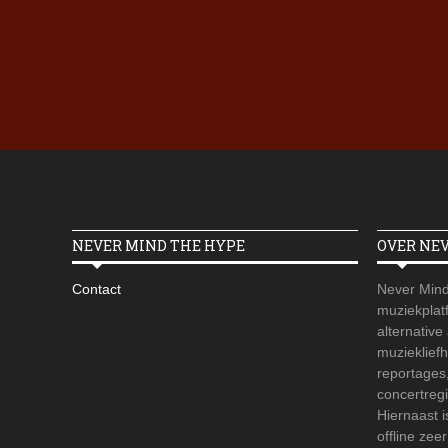
NEVER MIND THE HYPE
OVER NE
Contact
Never Mind
muziekplatf
alternative
muzieklief
reportages
concertregi
Hiernaast 
offline zee