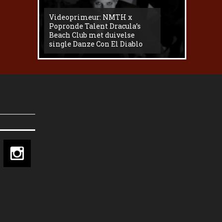
Videoprimeur: NMTH x
The
Popronde Talent Dracula’s
Zemma s
Beach Club met duivelse
underg
single Danze Con El Diablo
livesess