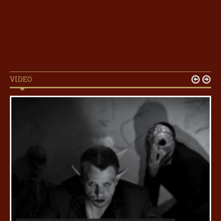
VIDEO

