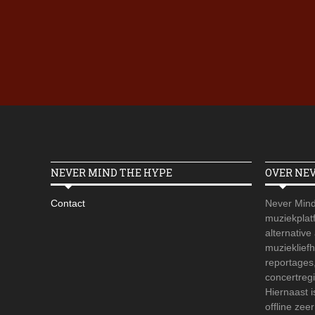
NEVER MIND THE HYPE
OVER NE
Contact
Never Mind
muziekplatf
alternative
muzieklief
reportages
concertregi
Hiernaast 
offline zee