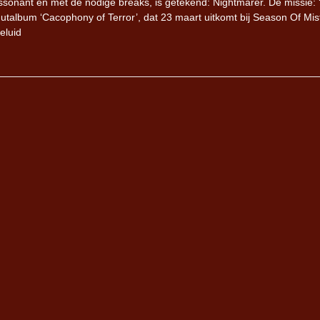
issonant en met de nodige breaks, is getekend: Nightmarer. De missie: ‘
utalbum ‘Cacophony of Terror’, dat 23 maart uitkomt bij Season Of Mis
geluid