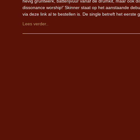
hevig gruntwerk, batterijvuur vanaf de drumkit, maar ook d
dissonance worship!’ Skinner staat op het aanstaande debu
via deze link al te bestellen is. De single betreft het eerste 
Lees verder..