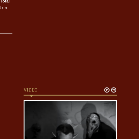
Total
t en
VIDEO

