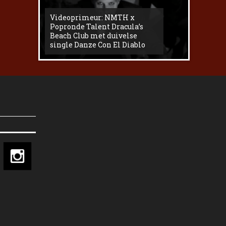
Videoprimeur: NMTH x
The
Popronde Talent Dracula’s
Zemma s
Beach Club met duivelse
underg
single Danze Con El Diablo
livesess