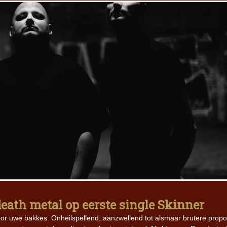
eath metal op eerste single Skinner
or uwe bakkes. Onheilspellend, aanzwellend tot alsmaar brutere propor