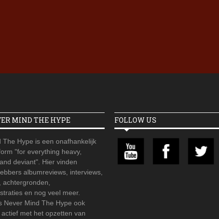
Iron Jinn doopt vers epos 
Futurist en munt Reich and
Roll-stijl
VER MIND THE HYPE
FOLLOW US
 The Hype is een onafhankelijk
orm "for everything heavy,
 and deviant". Hier vinden
hebbers albumreviews, interviews,
, achtergronden,
straties en nog veel meer.
is Never Mind The Hype ook
r actief met het opzetten van