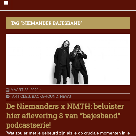
TAG "NIEMANDER BAJESBAND"
MAART 23, 2021
ARTICLES
,
BACKGROUND
,
NEWS
De Niemanders x NMTH: beluister
hier aflevering 8 van ”bajesband”
podcastserie!
‘Wat zou er met je gebeurd zijn als je op cruciale momenten in je