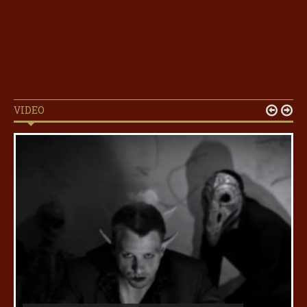
VIDEO

