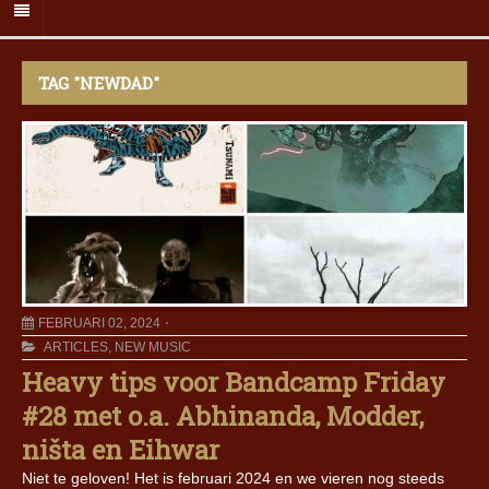
TAG "NEWDAD"
FEBRUARI 02, 2024
ARTICLES
,
NEW MUSIC
Heavy tips voor Bandcamp Friday
#28 met o.a. Abhinanda, Modder,
ništa en Eihwar
Niet te geloven! Het is februari 2024 en we vieren nog steeds