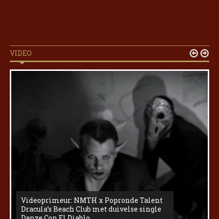
VIDEO


Videoprimeur: NMTH x Popronde Talent
Dracula’s Beach Club met duivelse single
Danze Con El Diablo