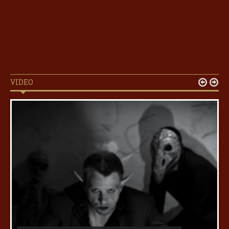
VIDEO

