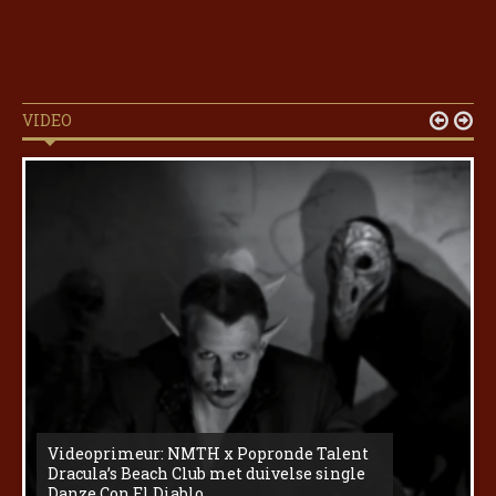
VIDEO


Videoprimeur: NMTH x Popronde Talent
Dracula’s Beach Club met duivelse single
Danze Con El Diablo