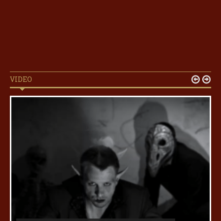
VIDEO

