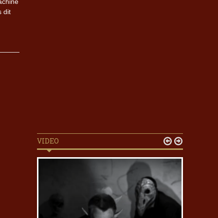
achine
 dit
VIDEO

