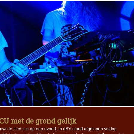
U met de grond gelijk
hows te zien zijn op een avond. In dB’s stond afgelopen vrijdag