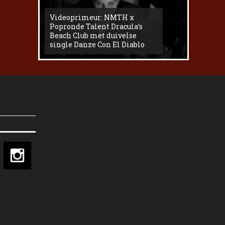
Videoprimeur: NMTH x
The
Popronde Talent Dracula’s
Zemma s
Beach Club met duivelse
underg
single Danze Con El Diablo
livesess