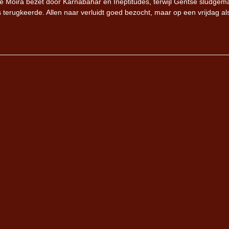
e Moira bezet door Karnabahar en Ineptitudes, terwijl Gentse sludgem
rugkeerde. Allen naar verluidt goed bezocht, maar op een vrijdag als