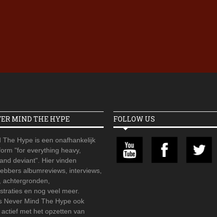
Iron Jinn doopt vers epos 
Futurist en munt Reich and
Roll-stijl
VER MIND THE HYPE
FOLLOW US
 The Hype is een onafhankelijk
orm "for everything heavy,
 and deviant". Hier vinden
hebbers albumreviews, interviews,
, achtergronden,
straties en nog veel meer.
is Never Mind The Hype ook
r actief met het opzetten van