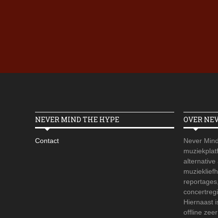
NEVER MIND THE HYPE
OVER NE
Contact
Never Mind
muziekplatf
alternative
muzieklief
reportages
concertregi
Hiernaast 
offline zee