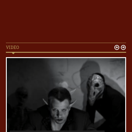
VIDEO

