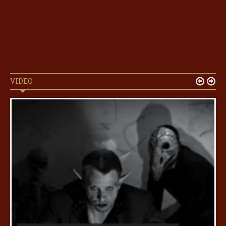
VIDEO

