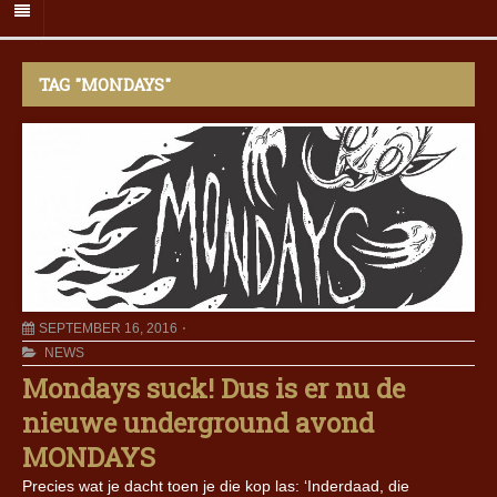
TAG "MONDAYS"
SEPTEMBER 16, 2016
NEWS
Mondays suck! Dus is er nu de
nieuwe underground avond
MONDAYS
Precies wat je dacht toen je die kop las: ‘Inderdaad, die