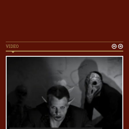
VIDEO

