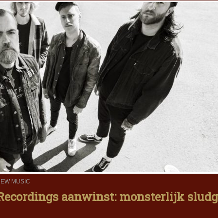
EW MUSIC
Recordings aanwinst: monsterlijk slud