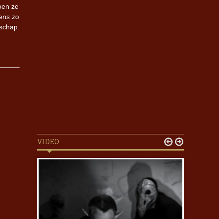
oen ze
tens zo
schap.
VIDEO

