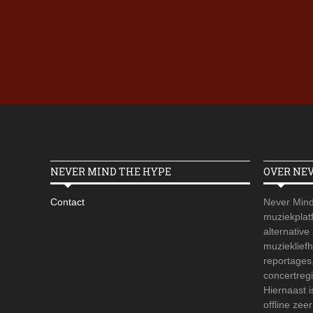
NEVER MIND THE HYPE
OVER NE
Contact
Never Mind
muziekplatf
alternative
muzieklief
reportages
concertregi
Hiernaast 
offline zee