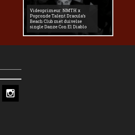
Videoprimeur: NMTH x
The
Popronde Talent Dracula’s
Zemma s
Beach Club met duivelse
underg
single Danze Con El Diablo
livesess