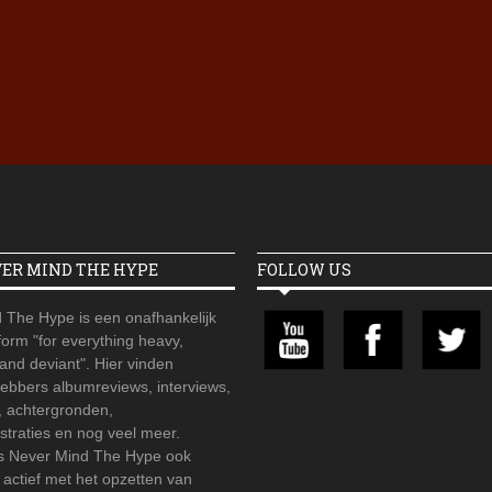
Iron Jinn doopt vers epos 
Futurist en munt Reich and
Roll-stijl
VER MIND THE HYPE
FOLLOW US
 The Hype is een onafhankelijk
orm "for everything heavy,
 and deviant". Hier vinden
hebbers albumreviews, interviews,
, achtergronden,
straties en nog veel meer.
is Never Mind The Hype ook
r actief met het opzetten van