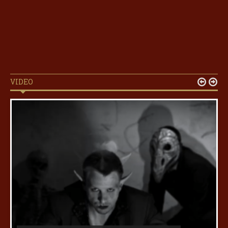
VIDEO

