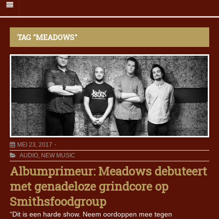
TAG "MEADOWS"
MEI 23, 2017
AUDIO
,
NEW MUSIC
Albumprimeur: Meadows debuteert
met genadeloze grindcore op
Smithsfoodgroup
“Dit is een harde show. Neem oordoppen mee tegen