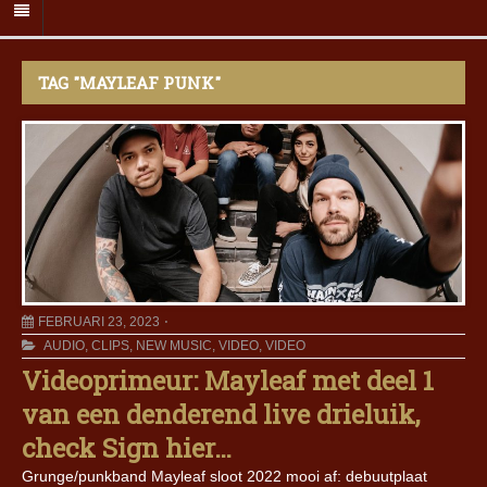
TAG "MAYLEAF PUNK"
FEBRUARI 23, 2023
AUDIO
,
CLIPS
,
NEW MUSIC
,
VIDEO
,
VIDEO
Videoprimeur: Mayleaf met deel 1
van een denderend live drieluik,
check Sign hier…
Grunge/punkband Mayleaf sloot 2022 mooi af: debuutplaat