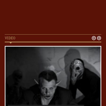
VIDEO

