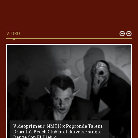
VIDEO


Videoprimeur: NMTH x Popronde Talent
Dracula’s Beach Club met duivelse single
Danze Con El Diablo