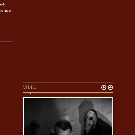
 we
rkende
VIDEO

