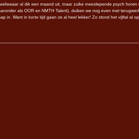
s weliswaar al dik een maand uit, maar zulke meeslepende psych horen
 (waaronder als OOR en NMTH Talent), duiken we nog even met terugwe
 in. Want in korte tijd gaan ze al heel lekker! Zo stond het vijftal al op