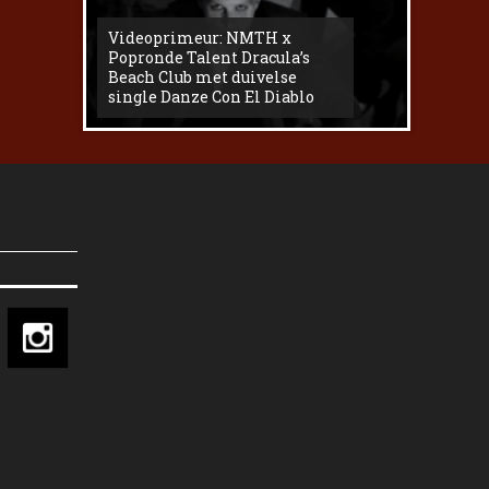
Videoprimeur: NMTH x
The
Popronde Talent Dracula’s
Zemma s
Beach Club met duivelse
underg
single Danze Con El Diablo
livesess