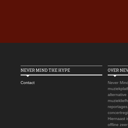
NEVER MIND THE HYPE
OVER NE
Contact
Never Mind
muziekplatf
alternative
muzieklief
reportages
concertregi
Hiernaast 
offline zee