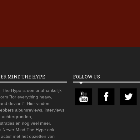
Iron Jinn doopt vers epos 
Futurist en munt Reich and
Roll-stijl
VER MIND THE HYPE
FOLLOW US
 The Hype is een onafhankelijk
orm "for everything heavy,
 and deviant". Hier vinden
hebbers albumreviews, interviews,
, achtergronden,
straties en nog veel meer.
is Never Mind The Hype ook
r actief met het opzetten van