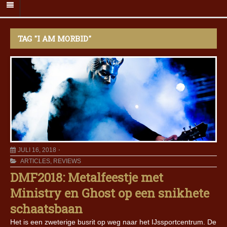
TAG "I AM MORBID"
JULI 16, 2018
ARTICLES
,
REVIEWS
DMF2018: Metalfeestje met
Ministry en Ghost op een snikhete
schaatsbaan
Het is een zweterige busrit op weg naar het IJssportcentrum. De