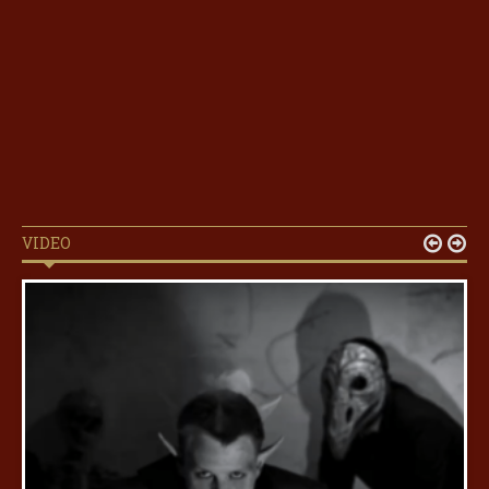
VIDEO

