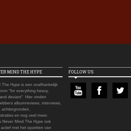
Iron Jinn doopt vers epos 
Futurist en munt Reich and
Roll-stijl
VER MIND THE HYPE
FOLLOW US
 The Hype is een onafhankelijk
orm "for everything heavy,
 and deviant". Hier vinden
hebbers albumreviews, interviews,
, achtergronden,
straties en nog veel meer.
is Never Mind The Hype ook
r actief met het opzetten van