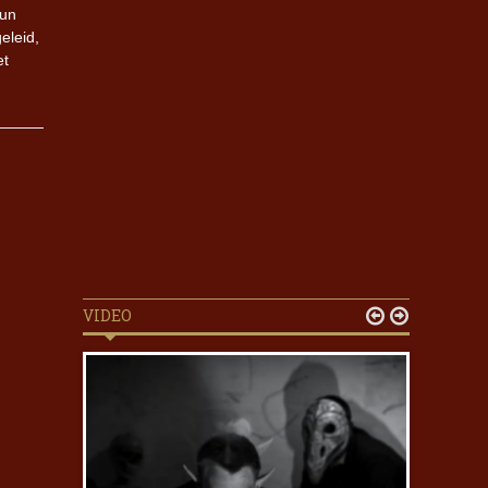
hun
eleid,
et
VIDEO

