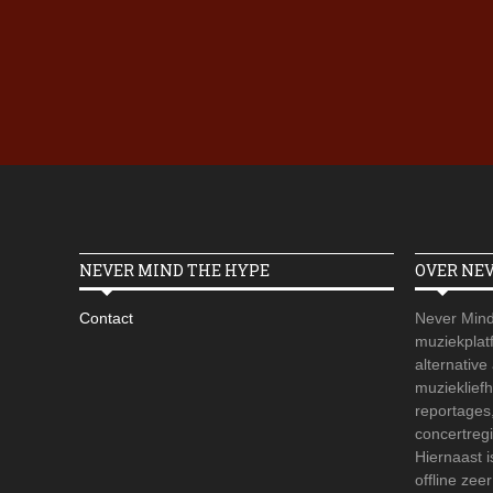
NEVER MIND THE HYPE
OVER NE
Contact
Never Mind
muziekplatf
alternative
muzieklief
reportages
concertregi
Hiernaast 
offline zee