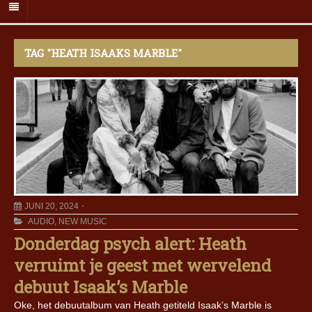
TAG "HEATH ISAAKS MARBLE"
JUNI 20, 2024
AUDIO
,
NEW MUSIC
Donderdag psych alert: Heath
verruimt je geest met wervelend
debuut Isaak’s Marble
Oke, het debuutalbum van Heath getiteld Isaak’s Marble is