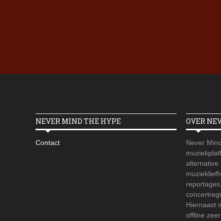
NEVER MIND THE HYPE
OVER NE
Contact
Never Mind
muziekplatf
alternative
muzieklief
reportages
concertregi
Hiernaast 
offline zee