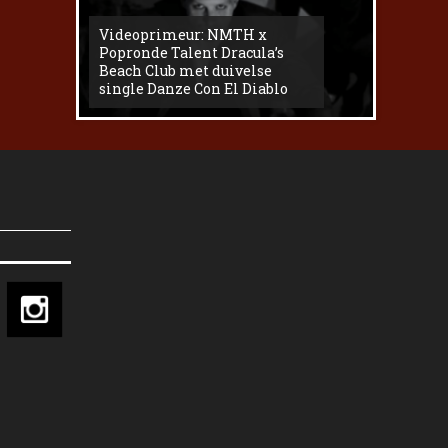
Videoprimeur: NMTH x
The
Popronde Talent Dracula’s
Zemma s
Beach Club met duivelse
underg
single Danze Con El Diablo
livesess