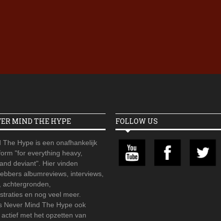
Iron Jinn doopt vers epos 
Futurist en munt Reich and
Roll-stijl
VER MIND THE HYPE
FOLLOW US
 The Hype is een onafhankelijk
orm "for everything heavy,
 and deviant". Hier vinden
hebbers albumreviews, interviews,
, achtergronden,
straties en nog veel meer.
is Never Mind The Hype ook
r actief met het opzetten van