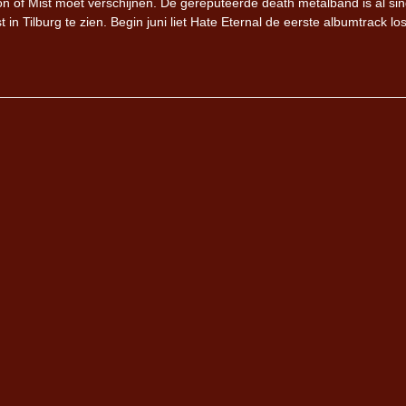
on of Mist moet verschijnen. De gereputeerde death metalband is al si
in Tilburg te zien. Begin juni liet Hate Eternal de eerste albumtrack los