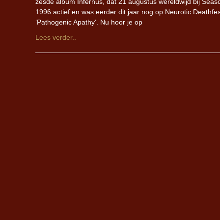
zesde album Infernus, dat 21 augustus wereldwijd bij Seas
1996 actief en was eerder dit jaar nog op Neurotic Deathfest 
‘Pathogenic Apathy‘. Nu hoor je op
Lees verder..