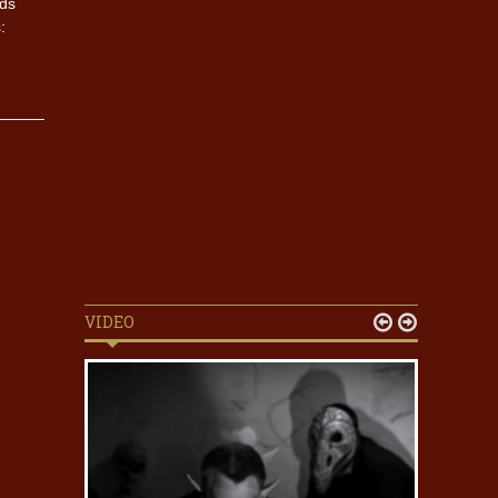
nds
:
VIDEO

