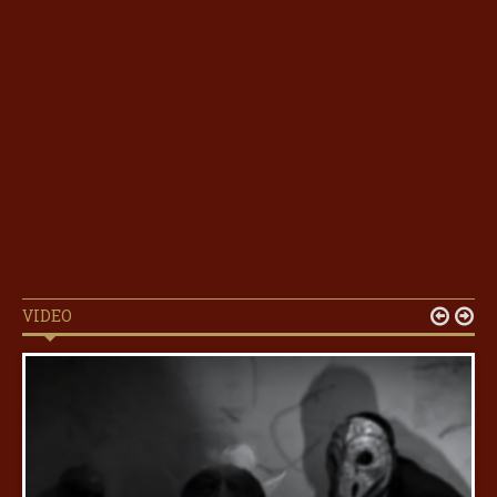
VIDEO

