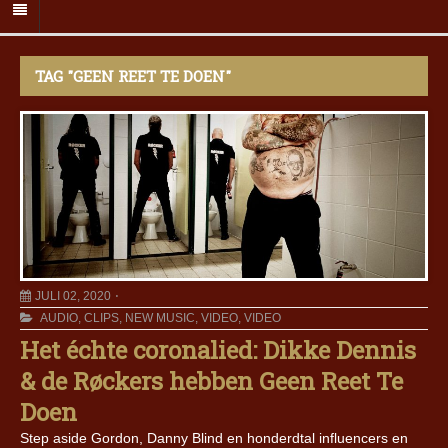
TAG "GEEN REET TE DOEN"
JULI 02, 2020
AUDIO
,
CLIPS
,
NEW MUSIC
,
VIDEO
,
VIDEO
Het échte coronalied: Dikke Dennis
& de Røckers hebben Geen Reet Te
Doen
Step aside Gordon, Danny Blind en honderdtal influencers en