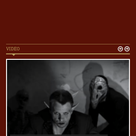
VIDEO

