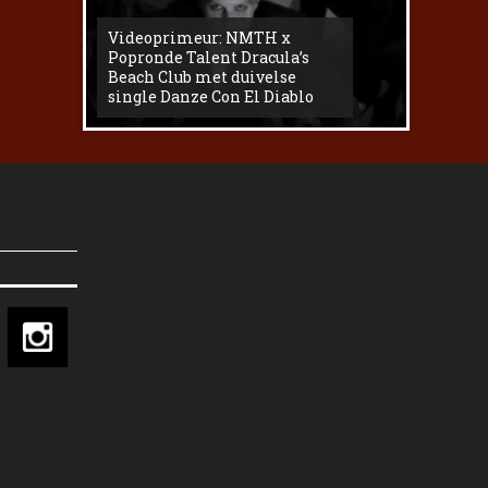
Videoprimeur: NMTH x
The
Popronde Talent Dracula’s
Zemma s
Beach Club met duivelse
underg
single Danze Con El Diablo
livesess