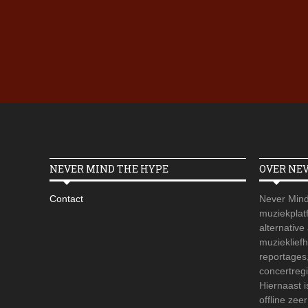
NEVER MIND THE HYPE
OVER NE
Contact
Never Mind
muziekplatf
alternative
muzieklief
reportages
concertregi
Hiernaast 
offline zee