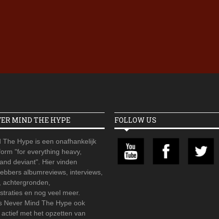
Iron Jinn doopt vers epos 
Futurist en munt Reich and
Roll-stijl
VER MIND THE HYPE
FOLLOW US
 The Hype is een onafhankelijk
orm "for everything heavy,
 and deviant". Hier vinden
hebbers albumreviews, interviews,
, achtergronden,
straties en nog veel meer.
is Never Mind The Hype ook
r actief met het opzetten van