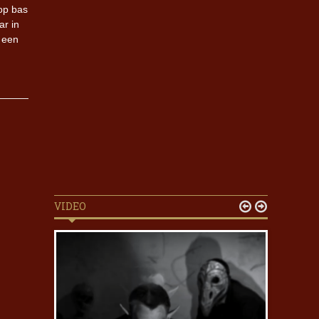
op bas
ar in
r een
VIDEO

