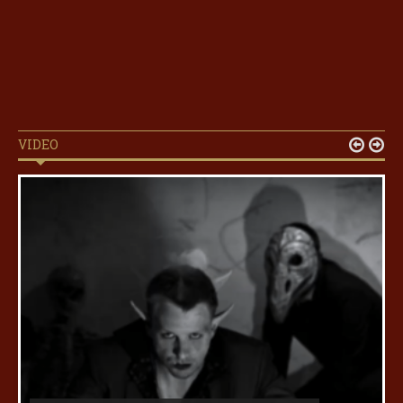
VIDEO

