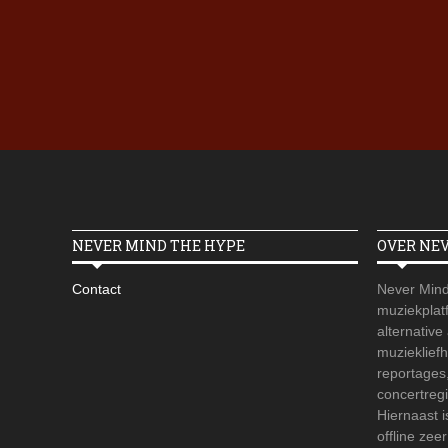
NEVER MIND THE HYPE
OVER NE
Contact
Never Mind
muziekplatf
alternative
muzieklief
reportages
concertregi
Hiernaast 
offline zee