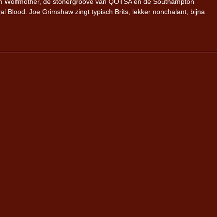
 een Wolfmother, de stonergroove van QOTSA en de Southampton
al Blood. Joe Grimshaw zingt typisch Brits, lekker nonchalant, bijna