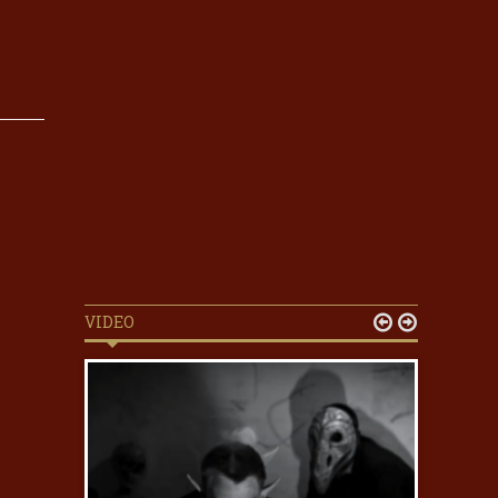
VIDEO

