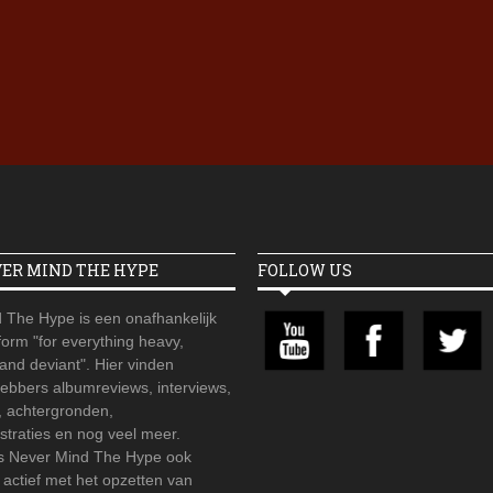
Iron Jinn doopt vers epos 
Futurist en munt Reich and
Roll-stijl
VER MIND THE HYPE
FOLLOW US
 The Hype is een onafhankelijk
orm "for everything heavy,
 and deviant". Hier vinden
hebbers albumreviews, interviews,
, achtergronden,
straties en nog veel meer.
is Never Mind The Hype ook
r actief met het opzetten van