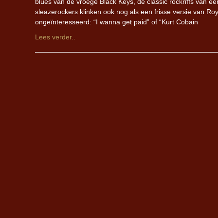
blues van de vroege Black Keys, de classic rockriffs van
sleazerockers klinken ook nog als een frisse versie van Roy
ongeïnteresseerd: “I wanna get paid” of “Kurt Cobain
Lees verder..