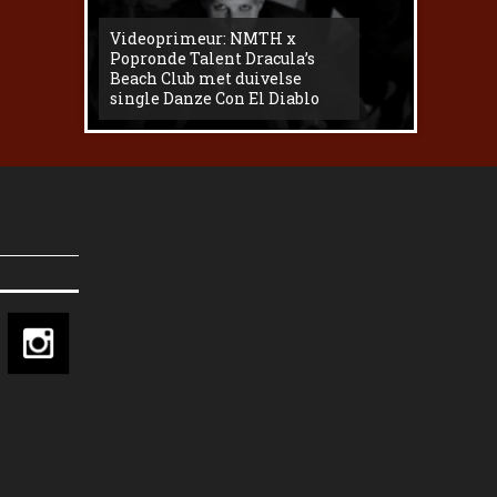
Videoprimeur: NMTH x
The
Popronde Talent Dracula’s
Zemma s
Beach Club met duivelse
underg
single Danze Con El Diablo
livesess