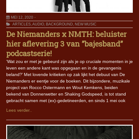
MEI 12, 2020
ARTICLES
,
AUDIO
,
BACKGROUND
,
NEW MUSIC
De Niemanders x NMTH: beluister
hier aflevering 3 van ”bajesband”
podcastserie!
‘Wat zou er met je gebeurd zijn als je op cruciale momenten in je
leven een andere kant was opgegaan en in de gevangenis
beland?’ Met lovende kritieken op zak lijkt het debuut van De
Niemanders er eentje voor de boeken. Dit bijzondere, muzikale
project van Rocco Ostermann en Wout Kemkens, beiden
bekend van Donnerwetter en Shaking Godspeed, is tot stand
gebracht samen met (ex)-gedetineerden, en sinds 1 mei ook
Lees verder..