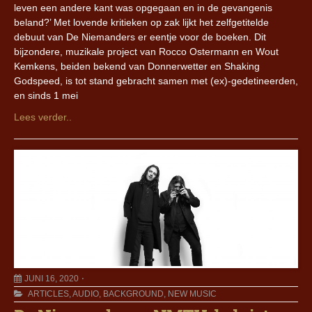
leven een andere kant was opgegaan en in de gevangenis
beland?’ Met lovende kritieken op zak lijkt het zelfgetitelde
debuut van De Niemanders er eentje voor de boeken. Dit
bijzondere, muzikale project van Rocco Ostermann en Wout
Kemkens, beiden bekend van Donnerwetter en Shaking
Godspeed, is tot stand gebracht samen met (ex)-gedetineerden,
en sinds 1 mei
Lees verder..
JUNI 16, 2020
ARTICLES
,
AUDIO
,
BACKGROUND
,
NEW MUSIC