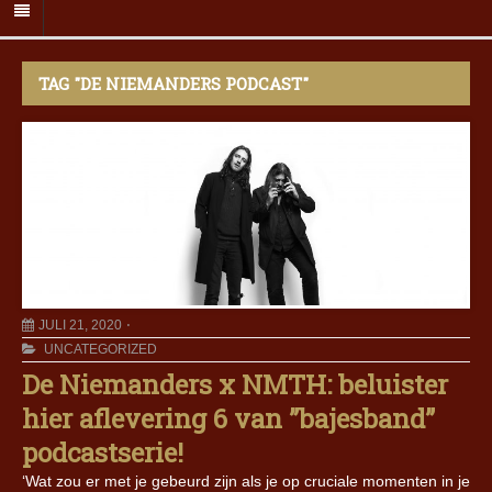
TAG "DE NIEMANDERS PODCAST"
JULI 21, 2020
UNCATEGORIZED
De Niemanders x NMTH: beluister
hier aflevering 6 van ”bajesband”
podcastserie!
‘Wat zou er met je gebeurd zijn als je op cruciale momenten in je