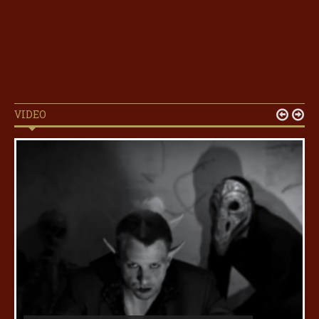
VIDEO

