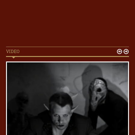
VIDEO

