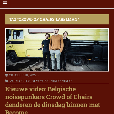
TAG "CROWD OF CHAIRS LABELMAN"
OKTOBER 18, 2022
AUDIO
,
CLIPS
,
NEW MUSIC
,
VIDEO
,
VIDEO
Nieuwe video: Belgische
noisepunkers Crowd of Chairs
denderen de dinsdag binnen met
Become