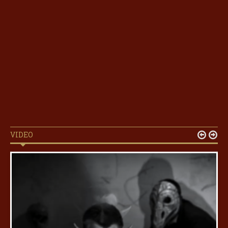
VIDEO

