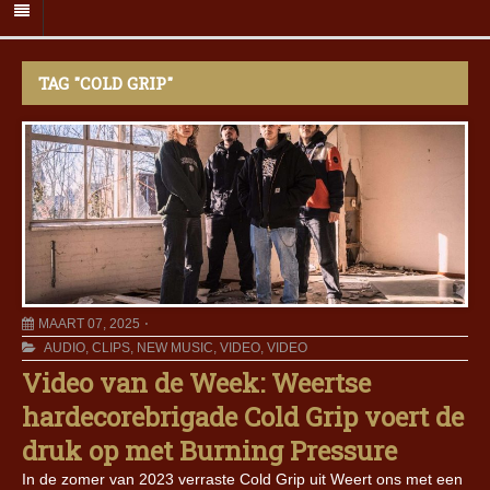
TAG "COLD GRIP"
MAART 07, 2025
AUDIO
,
CLIPS
,
NEW MUSIC
,
VIDEO
,
VIDEO
Video van de Week: Weertse
hardecorebrigade Cold Grip voert de
druk op met Burning Pressure
In de zomer van 2023 verraste Cold Grip uit Weert ons met een