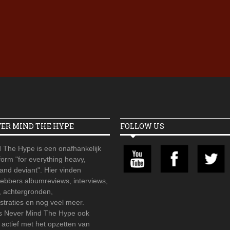
Iron Jinn doopt vers epos 
Futurist en munt Reich and
Roll-stijl
VER MIND THE HYPE
FOLLOW US
 The Hype is een onafhankelijk
orm "for everything heavy,
 and deviant". Hier vinden
hebbers albumreviews, interviews,
, achtergronden,
straties en nog veel meer.
is Never Mind The Hype ook
r actief met het opzetten van