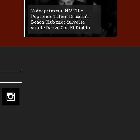
Videoprimeur: NMTH x
The
Popronde Talent Dracula’s
Zemma s
Beach Club met duivelse
underg
single Danze Con El Diablo
livesess