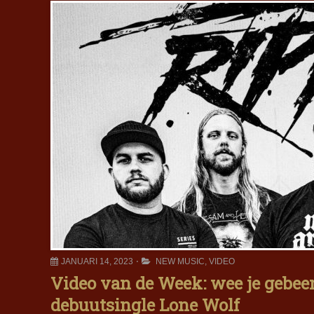
JANUARI 14, 2023
NEW MUSIC
,
VIDEO
Video van de Week: wee je gebee
debuutsingle Lone Wolf