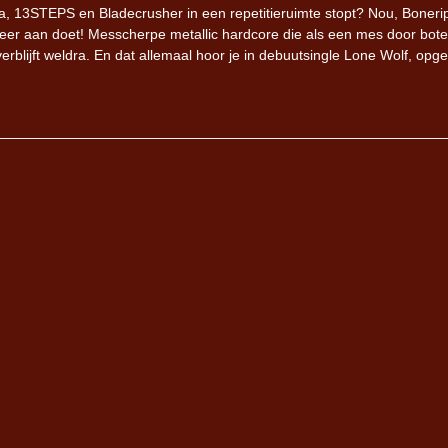
ta, 13STEPS en Bladecrusher in een repetitieruimte stopt? Nou, Boneri
 eer aan doet! Messcherpe metallic hardcore die als een mes door bote
verblijft weldra. En dat allemaal hoor je in debuutsingle Lone Wolf, opge