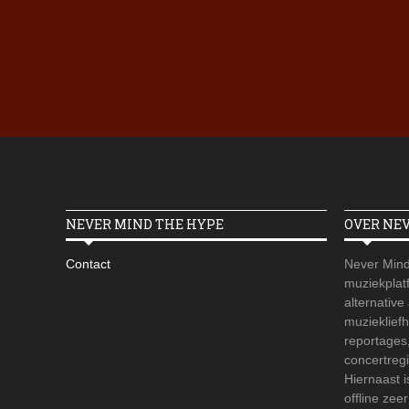
NEVER MIND THE HYPE
OVER NE
Contact
Never Mind
muziekplatf
alternative
muzieklief
reportages
concertregi
Hiernaast 
offline zee