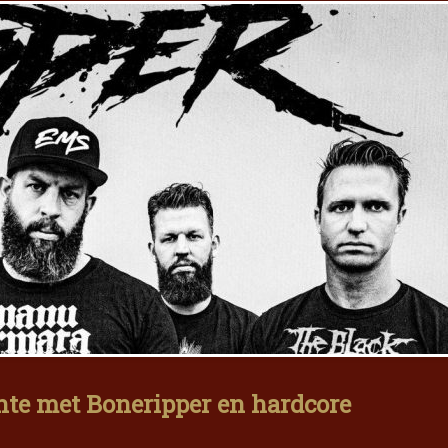
nte met Boneripper en hardcore