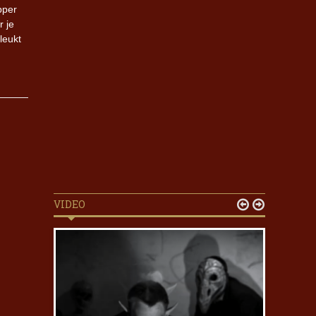
pper
r je
leukt
VIDEO

