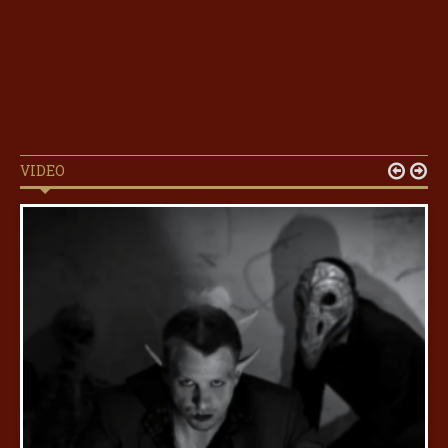
VIDEO

