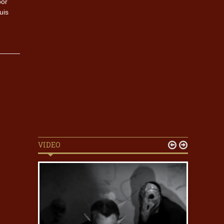
oor
uis
VIDEO

