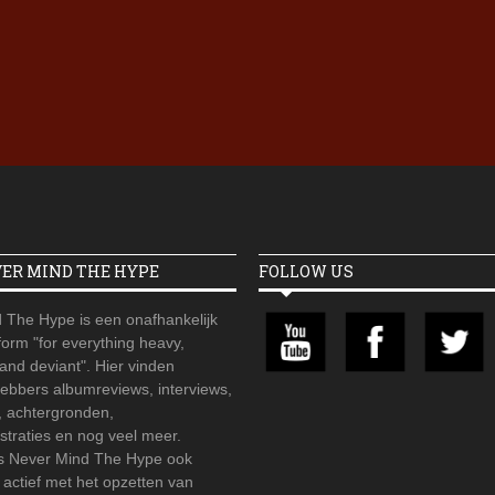
Iron Jinn doopt vers epos 
Futurist en munt Reich and
Roll-stijl
VER MIND THE HYPE
FOLLOW US
 The Hype is een onafhankelijk
orm "for everything heavy,
 and deviant". Hier vinden
hebbers albumreviews, interviews,
, achtergronden,
straties en nog veel meer.
is Never Mind The Hype ook
r actief met het opzetten van