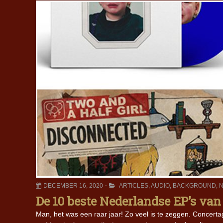
DECEMBER 16, 2020
ARTICLES
,
AUDIO
,
BACKGROUND
,
N
De 10 beste Nederlandse EP’s van
Man, het was een raar jaar! Zo veel is te zeggen. Concertag