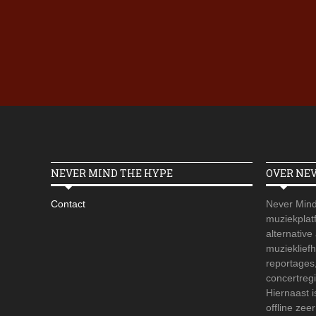
NEVER MIND THE HYPE
OVER NE
Contact
Never Mind
muziekplatf
alternative
muzieklief
reportages
concertregi
Hiernaast 
offline zee