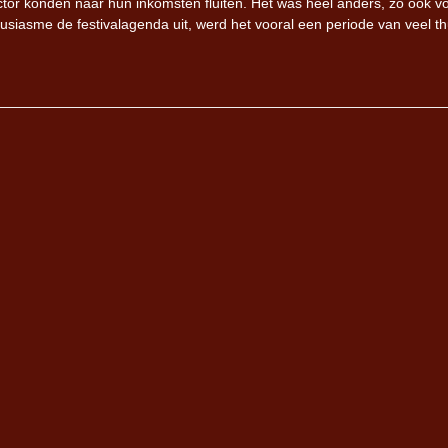
tor konden naar hun inkomsten fluiten. Het was heel anders, zo ook v
siasme de festivalagenda uit, werd het vooral een periode van veel th