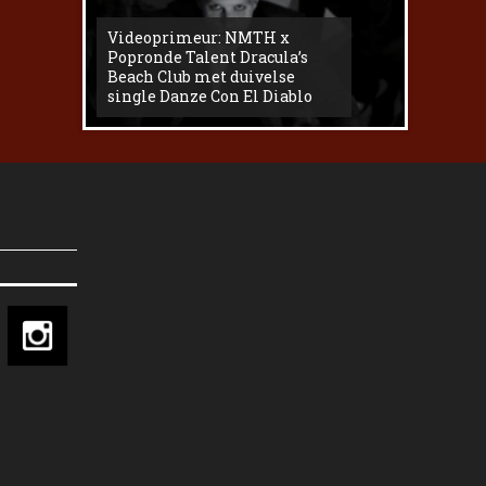
Videoprimeur: NMTH x
The
Popronde Talent Dracula’s
Zemma s
Beach Club met duivelse
underg
single Danze Con El Diablo
livesess