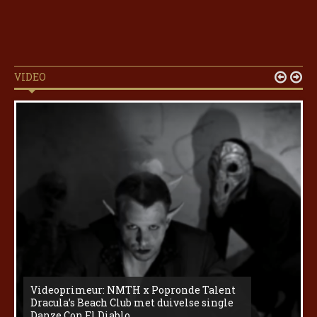
VIDEO


Videoprimeur: NMTH x Popronde Talent
Dracula’s Beach Club met duivelse single
Danze Con El Diablo