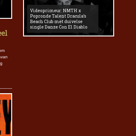
Videoprimeur: NMTH x
The
Popronde Talent Dracula’s
Zemma s
Beach Club met duivelse
underg
single Danze Con El Diablo
livesess
eel
 om
avan
og