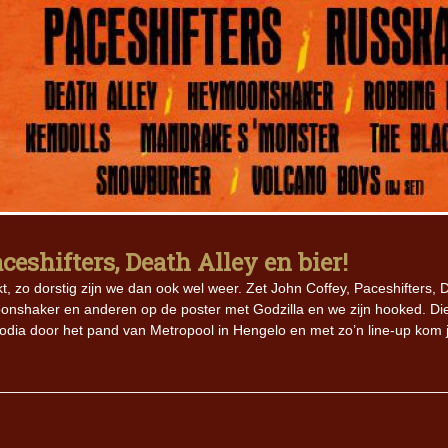
ceshifters, Death Alley en bier!
kt, zo dorstig zijn we dan ook wel weer. Zet John Coffey, Paceshifters, 
onshaker en anderen op de poster met Godzilla en we zijn hooked. Di
odia door het pand van Metropool in Hengelo en met zo’n line-up kom 