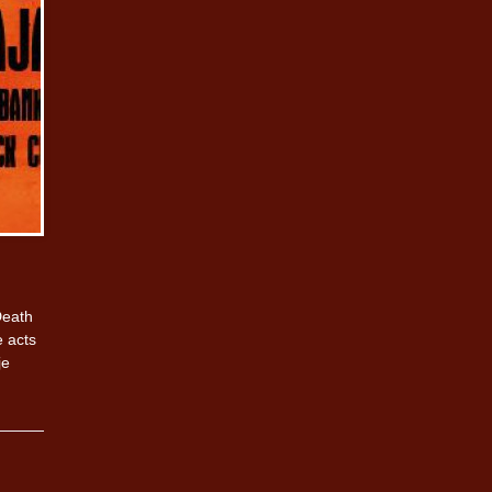
Death
e acts
je