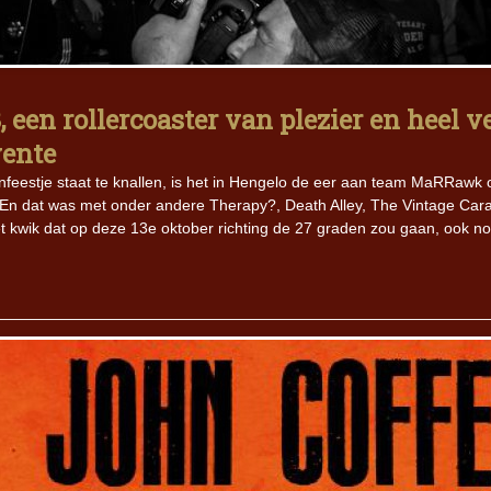
Iron Jinn doopt vers epos 
Futurist en munt Reich and
Roll-stijl
een rollercoaster van plezier en heel v
wente
jnfeestje staat te knallen, is het in Hengelo de eer aan team MaRRawk
d! En dat was met onder andere Therapy?, Death Alley, The Vintage Car
t kwik dat op deze 13e oktober richting de 27 graden zou gaan, ook n