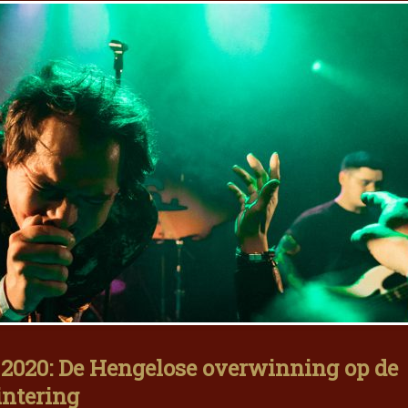
020: De Hengelose overwinning op de
ntering