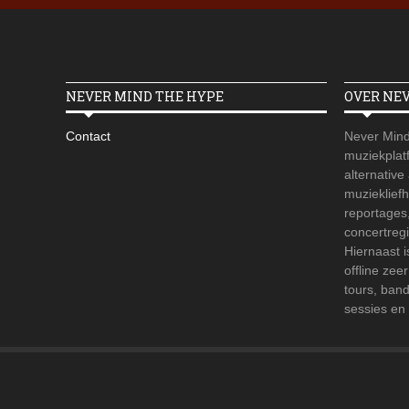
NEVER MIND THE HYPE
OVER NE
Contact
Never Mind
muziekplatf
alternative
muzieklief
reportages
concertregi
Hiernaast 
offline zee
tours, ban
sessies en