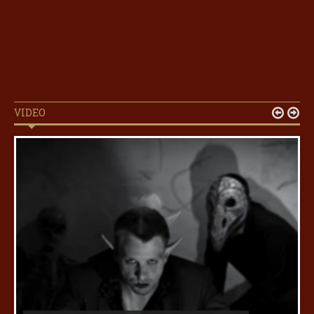
VIDEO

