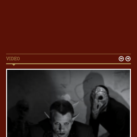
VIDEO

