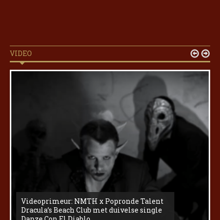
VIDEO


Videoprimeur: NMTH x Popronde Talent
Dracula’s Beach Club met duivelse single
Danze Con El Diablo