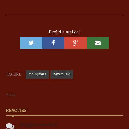
Deel dit artikel
TAGGED
foo fighters
new music
Array
REACTIES
Nog geen reacties!