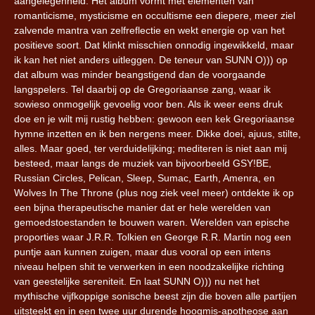
aangelegenheid. Het album vormt met elementen van
romanticisme, mysticisme en occultisme een diepere, meer ziel
zalvende mantra van zelfreflectie en wekt energie op van het
positieve soort. Dat klinkt misschien onnodig ingewikkeld, maar
ik kan het niet anders uitleggen. De teneur van SUNN O))) op
dat album was minder beangstigend dan de voorgaande
langspelers. Tel daarbij op de Gregoriaanse zang, waar ik
sowieso onmogelijk gevoelig voor ben. Als ik weer eens druk
doe en je wilt mij rustig hebben: gewoon een kek Gregoriaanse
hymne inzetten en ik ben nergens meer. Dikke doei, ajuus, stilte,
alles. Maar goed, ter verduidelijking; mediteren is niet aan mij
besteed, maar langs de muziek van bijvoorbeeld GSY!BE,
Russian Circles, Pelican, Sleep, Sumac, Earth, Amenra, en
Wolves In The Throne (plus nog ziek veel meer) ontdekte ik op
een bijna therapeutische manier dat er hele werelden van
gemoedstoestanden te bouwen waren. Werelden van epische
proporties waar J.R.R. Tolkien en George R.R. Martin nog een
puntje aan kunnen zuigen, maar dus vooral op een intens
niveau helpen shit te verwerken in een noodzakelijke richting
van geestelijke sereniteit. En laat SUNN O))) nu net het
mythische vijfkoppige sonische beest zijn die boven alle partijen
uitsteekt en in een twee uur durende hoogmis-apotheose aan