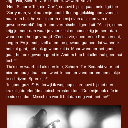
zeg: “Hoi, Schorre Cor. Ik ben Rawkward Steve.”
“Nee, Schorre Tor, niet Cor!”, snauwt hij mij quasi-beledigd toe.
“Sorry man, veel aan mijn hoofd. Ik mag gelukkig een avondje
naar een bak herrie luisteren en mij even afsluiten van de
gewone wereld”, leg ik hem verontschuldigend uit.
“Ach ja, soms
krijg je meer dan waar je voor kiest en soms krijg je meer dan
waar je om hep gevraagd. C’est la vie, noemen de Fransen dat,
jongen. En je mot jezelf af en toe gewoon gunnen dat wanneer
het kut gaat, het ook gewoon kut is. Maar wanneer het goed
gaat, het ook gewoon goed is. Anders hep het allemaal geen nut
toch?”
“Da’s een waarheid als een koe, Schorre Tor. Bedankt voor het
bier en hou je taai man, want ik moet er vandoor om een stukje
te schrijven. Spreek je!”
“Is goed gozer!”
En terwijl ik wegloop schreeuwt hij met een
krakelig doorleefde snotschorrestem toe:
“Doe mijn ook effe in
je stukkie dan. Misschien wordt het dan nog wat met me!”