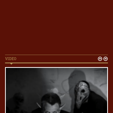
VIDEO

