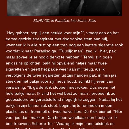
SUNN O))) in Paradiso, foto Maron Stills
“Hey gabber, hep jij een peukie voor mijn?”, vraagt een op het
eerste gezicht straatpiraat met doorrookte stem aan mij,
wanneer ik in alle rust op een trap nog een laatste sigaretje rook
voordat ik naar Paradiso ga.
“Tuurlijk man”, zeg ik, “hier, pak
maar zoveel je er nodig denkt te hebben.”
Terwijl zijn ogen
enigszins oplichten, pakt hij opvallend netjes maar twee
sigaretten en geeft het pakje weer aan mij terug. Als ik
vervolgens de twee sigaretten uit zijn handen pak, in mijn jas
steek en het pakje voor zijn neus houd, schrikt hij even van
verwarring.
“Ik ga denk ik stoppen met roken. Dus neem het
hele pakje maar. Ik vind het wel best zo, man”, probeer ik zo
gedecideerd en geruststellend mogelijk te zeggen. Nadat hij het
pakje in zijn binnenzak stopt, begint hij te rommelen in een
plastic tas en frommelt er twee halve liters De Klok bier uit.
“Hier
voor jou dan, makker. Dan helpen we elkaar een beetje zo. Ik
ben trouwens Schorre Tor.” Waarop ik mijn hand uitsteek en