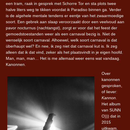
een tram, raak in gesprek met Schorre Tor en sta plots twee
halve liters weg te tikken voordat ik Paradiso binnen ga. Verder
is de algehele mentale tendens er eentje van het zwaarmoedige
soort. Een gebrek aan slaap veroorzaakt door een veelvoud aan
pavor nocturnus (nachtangst), zorgt er voor dat het feest der
gemoedstoestanden weer als een carnaval bezig is. Niet de
wenselijk soort carnaval. Alhoewel, welk soort carnaval is dat
überhaupt wel? En nee, ik zeg niet dat carnaval kut is. Ik zeg
alleen dat ik dat vind, zeker als het plaatsvindt in je eigen hoofd.
Man, man, man… Het is me allemaal weer eens wat vandaag.
Kanonnen.
Over
kanonnen
gesproken,
of liever:
Kannon
.
Het album
van SUNN
O))) dat in
2015
uitkwam.