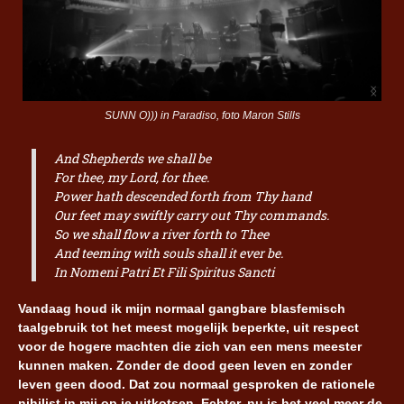
SUNN O))) in Paradiso, foto Maron Stills
And Shepherds we shall be
For thee, my Lord, for thee.
Power hath descended forth from Thy hand
Our feet may swiftly carry out Thy commands.
So we shall flow a river forth to Thee
And teeming with souls shall it ever be.
In Nomeni Patri Et Fili Spiritus Sancti
Vandaag houd ik mijn normaal gangbare blasfemisch
taalgebruik tot het meest mogelijk beperkte, uit respect
voor de hogere machten die zich van een mens meester
kunnen maken. Zonder de dood geen leven en zonder
leven geen dood. Dat zou normaal gesproken de rationele
nihilist in mij op je uitkotsen. Echter, nu is het veel meer de