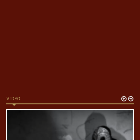
VIDEO

