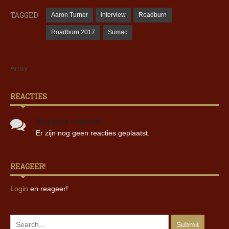
TAGGED
Aaron Turner
interview
Roadburn
Roadburn 2017
Sumac
Array
REACTIES
Nog geen reacties!
Er zijn nog geen reacties geplaatst.
REAGEER!
Login
en reageer!