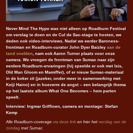
Never Mind The Hype was niet alleen op Roadburn Festival
om verslag te doen en de Cul de Sac-stage te hosten, we
deden ook video-interviews. Nadat we eerder Baroness-
frontman en Roadburn-curator John Dyer Baizley
aan de
tand voelden
, nam ook Aaron Turner plaats voor onze
camera. We vroegen de frontman van Sumac naar zijn
eerdere Roadburn-ervaringen (hij speelde er ook met Isis,
Old Man Gloom en Mamiffer), of er nieuw Sumac-materiaal
in de koker zit (jazeker, onder meer in samenwerking met
Keiji Haino) en in hoeverre de angst – een belangrijk thema
op het laatste album What One Becomes – hem parten
speelt.
Interview: Ingmar Griffioen, camera en montage: Stefan
Kemp
Alle Roadburn-coverage
via deze link
en hier het
verslag van de
zondag
met Sumac.