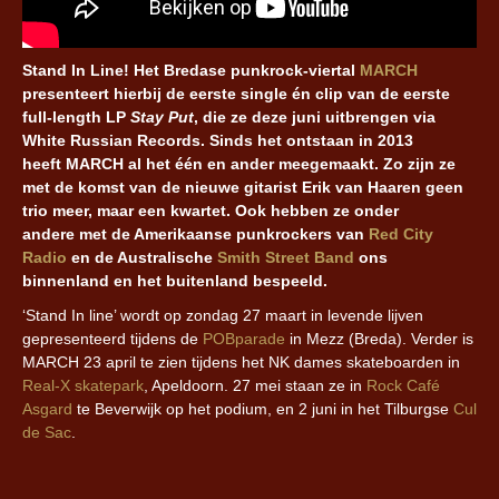
Stand In Line! Het Bredase punkrock-viertal
MARCH
presenteert hierbij de eerste single én clip van de eerste
full-length LP
Stay Put
, die ze deze juni uitbrengen via
White Russian Records. Sinds het ontstaan in 2013
heeft MARCH al het één en ander meegemaakt. Zo zijn ze
met de komst van de nieuwe gitarist Erik van Haaren geen
trio meer, maar een kwartet. Ook hebben ze onder
andere met de Amerikaanse punkrockers van
Red City
Radio
en de Australische
Smith Street Band
ons
binnenland en het buitenland bespeeld.
‘Stand In line’ wordt op zondag 27 maart in levende lijven
gepresenteerd tijdens de
POBparade
in Mezz (Breda). Verder is
MARCH 23 april te zien tijdens het NK dames skateboarden in
Real-X skatepark
, Apeldoorn. 27 mei staan ze in
Rock Café
Asgard
te Beverwijk op het podium, en 2 juni in het Tilburgse
Cul
de Sac
.