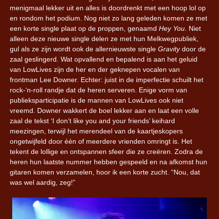
menigmaal lekker uit en alles is doordrenkt met een hoop lol op
en rondom het podium. Nog niet zo lang geleden komen ze met
een korte single plaat op de proppen, genaamd
Hey You
. Niet
alleen deze nieuwe single delen ze met hun Melkwegpubliek,
gul als ze zijn wordt ook de allernieuwste single
Gravity
door de
zaal geslingerd. Wat opvallend en bepalend is aan het geluid
van LowLives zijn de her en der geknepen vocalen van
frontman Lee Downer. Echter: juist in de imperfectie schuilt het
rock-‘n-roll randje dat de heren serveren. Enige vorm van
publieksparticipatie is de mannen van LowLives ook niet
vreemd. Downer wakkert de boel lekker aan en laat een volle
zaal de tekst ‘I don’t like you and your friends’ keihard
meezingen, terwijl het merendeel van de kaartjeskopers
ongetwijfeld door één of meerdere vrienden omringt is. Het
tekent de lollige en ontspannen sfeer die ze creëren. Zodra de
heren hun laatste nummer hebben gespeeld en na afkomst hun
gitaren komen verzamelen, hoor ik een korte zucht. “Nou, dat
was wel aardig, zeg!”