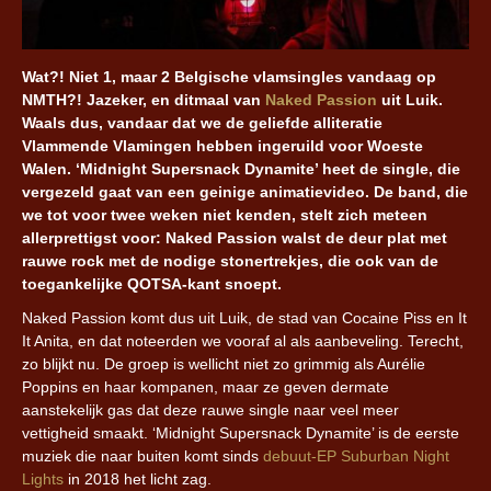
Wat?! Niet 1, maar 2 Belgische vlamsingles vandaag op
NMTH?! Jazeker, en ditmaal van
Naked Passion
uit Luik.
Waals dus, vandaar dat we de geliefde alliteratie
Vlammende Vlamingen hebben ingeruild voor Woeste
Walen. ‘Midnight Supersnack Dynamite’ heet de single, die
vergezeld gaat van een geinige animatievideo. De band, die
we tot voor twee weken niet kenden, stelt zich meteen
allerprettigst voor: Naked Passion walst de deur plat met
rauwe rock met de nodige stonertrekjes, die ook van de
toegankelijke QOTSA-kant snoept.
Naked Passion komt dus uit Luik, de stad van Cocaine Piss en It
It Anita, en dat noteerden we vooraf al als aanbeveling. Terecht,
zo blijkt nu. De groep is wellicht niet zo grimmig als Aurélie
Poppins en haar kompanen, maar ze geven dermate
aanstekelijk gas dat deze rauwe single naar veel meer
vettigheid smaakt. ‘Midnight Supersnack Dynamite’ is de eerste
muziek die naar buiten komt sinds
debuut-EP Suburban Night
Lights
in 2018 het licht zag.