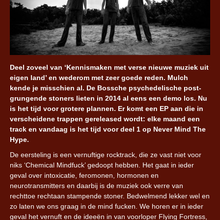
Deel zoveel van ‘Kennismaken met verse nieuwe muziek uit
eigen land’ en wederom met zeer goede reden. Mulch
kende je misschien al. De Bossche psychedelische post-
grungende stoners lieten in 2014 al eens een demo los. Nu
is het tijd voor grotere plannen. Er komt een EP aan die in
verscheidene trappen gereleased wordt: elke maand een
track en vandaag is het tijd voor deel 1 op Never Mind The
Hype.
De eersteling is een vernuftige rocktrack, die ze vast niet voor
niks ‘Chemical Mindfuck’ gedoopt hebben. Het gaat in ieder
geval over intoxicatie, feromonen, hormonen en
neurotransmitters en daarbij is de muziek ook verre van
rechttoe rechtaan stampende stoner. Bedwelmend lekker wel en
zo laten we ons graag in de mind fucken. We horen er in ieder
geval het vernuft en de ideeën in van voorloper Flying Fortress,