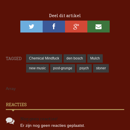
Deel dit artikel
TAGGED
Chemical Mindfuck
den bosch
Mulch
new music
post-grunge
psych
stoner
Array
REACTIES
Nog geen reacties!
Er zijn nog geen reacties geplaatst.