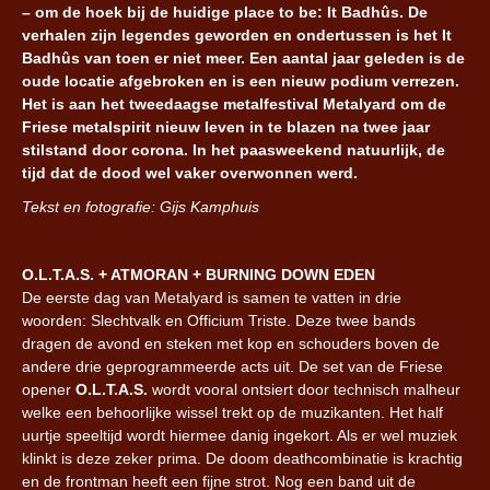
– om de hoek bij de huidige place to be: It Badhûs. De
verhalen zijn legendes geworden en ondertussen is het It
Badhûs van toen er niet meer. Een aantal jaar geleden is de
oude locatie afgebroken en is een nieuw podium verrezen.
Het is aan het tweedaagse metalfestival Metalyard om de
Friese metalspirit nieuw leven in te blazen na twee jaar
stilstand door corona. In het paasweekend natuurlijk, de
tijd dat de dood wel vaker overwonnen werd.
Tekst en fotografie: Gijs Kamphuis
O.L.T.A.S. + ATMORAN + BURNING DOWN EDEN
De eerste dag van Metalyard is samen te vatten in drie
woorden: Slechtvalk en Officium Triste. Deze twee bands
dragen de avond en steken met kop en schouders boven de
andere drie geprogrammeerde acts uit. De set van de Friese
opener
O.L.T.A.S.
wordt vooral ontsiert door technisch malheur
welke een behoorlijke wissel trekt op de muzikanten. Het half
uurtje speeltijd wordt hiermee danig ingekort. Als er wel muziek
klinkt is deze zeker prima. De doom deathcombinatie is krachtig
en de frontman heeft een fijne strot. Nog een band uit de