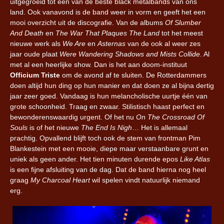
uitgegroeid tot een van de beste black metalbands van ons
land. Ook vanavond is de band weer in vorm en geeft het een
mooi overzicht uit de discografie. Van de albums
Of
Slumber
And Death
en
The War That Plaques The Land
tot het meest
nieuwe werk als
We Are
en
Asternas
van de ook al weer zes
jaar oude plaat
Were Wandering Shadows and Mists Collide
. Al
met al een heerlijke show. Dan is het aan doom-instituut
Officium Triste
om de avond af te sluiten. De Rotterdammers
doen altijd hun ding op hun manier en dat doen ze al bijna dertig
jaar zeer goed. Vandaag is hun melancholische uurtje één van
grote schoonheid. Traag en zwaar. Stilistisch haast perfect en
bewonderenswaardig urgent. Of het nu
On The Crossroad Of
Souls
is of het nieuwe
The End Is Nigh
… Het is allemaal
prachtig. Opvallend blijft toch ook de stem van frontman Pim
Blankestein met een mooie, diepe maar verstaanbare grunt en
uniek als geen ander. Het tien minuten durende epos
Like Atlas
is een fijne afsluiting van de dag. Dat de band hierna nog heel
graag
My Charcoal Heart
wil spelen vindt natuurlijk niemand
erg.