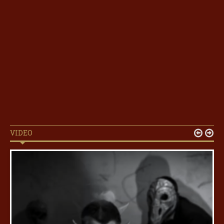
VIDEO

