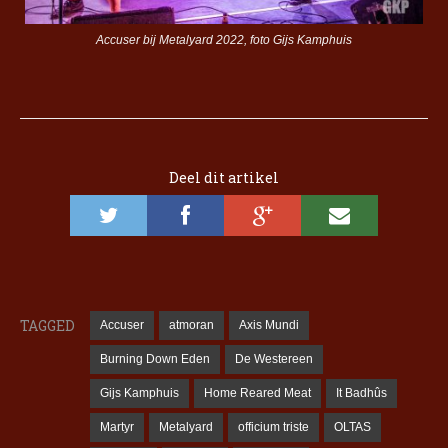
Accuser bij Metalyard 2022, foto Gijs Kamphuis
Deel dit artikel
TAGGED
Accuser
atmoran
Axis Mundi
Burning Down Eden
De Westereen
Gijs Kamphuis
Home Reared Meat
It Badhûs
Martyr
Metalyard
officium triste
OLTAS