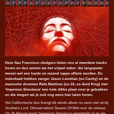
Deze San Francisco sludgers lieten ons al meerdere tracks
horen en dus wisten we het vrijwel zeker: die langspeler
moest wel een harde en razend rappe affaire worden. En
inderdaad hebben zanger Jason Landrian (ex-Cavity) en de
manische drummer Rafa Martinez (ex-16, ex-Acid King) met
‘Imperium Simulacra’ een hele dikke plaat voor je gebakken
en die mogen we je ook nog eens hier laten horen.
Het Californische duo brengt dit vierde album nu eens niet uit bij
Southern Lord. Ditmaal tekent Season Of Mist voor de release.
Op 26 februari komt ‘Imperium Simulacra’ wereldwijd uit en die