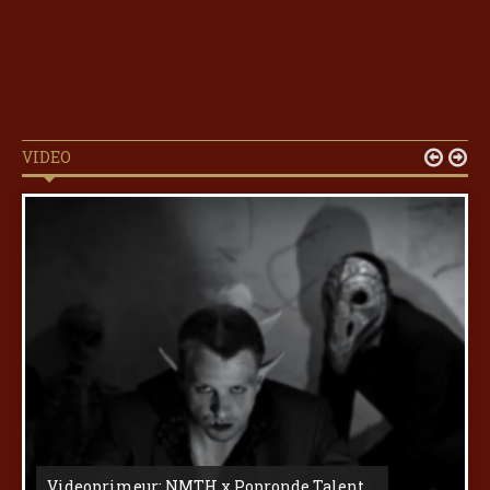
VIDEO


Videoprimeur: NMTH x Popronde Talent